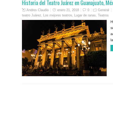
Historia del Teatro Juárez en Guanajuato, Méx
Andres Claudio
enero 21, 2018
0
General
teatro Juárez
,
Los mejores teatros
,
Lugar de ranas
,
Teatros
H
s
a
l