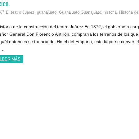
ico.
El teatro Juárez
,
guanajuato
,
Guanajuato Guanajuato
,
historia
,
Historia de
istoria de la construcción del teatro Juárez En 1872, el gobierno a carg
eñor General Don Florencio Antillón, compraría los terrenos de los que
quél entonces se trataría del Hotel del Emporio, este lugar se convertir
a…
LEER MÁS