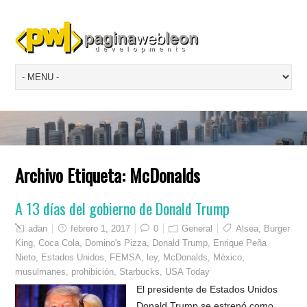
Archivo Etiqueta:
McDonalds
A 13 días del gobierno de Donald Trump
adan
febrero 1, 2017
0
General
Alsea
,
Burger
King
,
Coca Cola
,
Domino's Pizza
,
Donald Trump
,
Enrique Peña
Nieto
,
Estados Unidos
,
FEMSA
,
ley
,
McDonalds
,
México
,
musulmanes
,
prohibición
,
Starbucks
,
USA Today
El presidente de Estados Unidos
Donald Trump se estrenó como