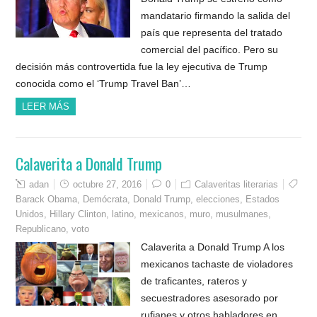
mandatario firmando la salida del
país que representa del tratado
comercial del pacífico. Pero su
decisión más controvertida fue la ley ejecutiva de Trump
conocida como el ‘Trump Travel Ban’…
LEER MÁS
Calaverita a Donald Trump
adan
octubre 27, 2016
0
Calaveritas literarias
Barack Obama
,
Demócrata
,
Donald Trump
,
elecciones
,
Estados
Unidos
,
Hillary Clinton
,
latino
,
mexicanos
,
muro
,
musulmanes
,
Republicano
,
voto
Calaverita a Donald Trump A los
mexicanos tachaste de violadores
de traficantes, rateros y
secuestradores asesorado por
rufianes y otros habladores en