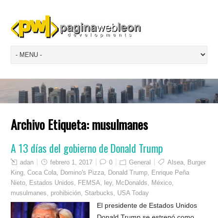
Archivo Etiqueta:
musulmanes
A 13 días del gobierno de Donald Trump
adan
febrero 1, 2017
0
General
Alsea
,
Burger
King
,
Coca Cola
,
Domino's Pizza
,
Donald Trump
,
Enrique Peña
Nieto
,
Estados Unidos
,
FEMSA
,
ley
,
McDonalds
,
México
,
musulmanes
,
prohibición
,
Starbucks
,
USA Today
El presidente de Estados Unidos
Donald Trump se estrenó como