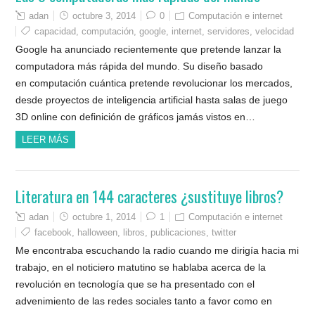
adan
octubre 3, 2014
0
Computación e internet
capacidad
,
computación
,
google
,
internet
,
servidores
,
velocidad
Google ha anunciado recientemente que pretende lanzar la
computadora más rápida del mundo. Su diseño basado
en computación cuántica pretende revolucionar los mercados,
desde proyectos de inteligencia artificial hasta salas de juego
3D online con definición de gráficos jamás vistos en…
LEER MÁS
Literatura en 144 caracteres ¿sustituye libros?
adan
octubre 1, 2014
1
Computación e internet
facebook
,
halloween
,
libros
,
publicaciones
,
twitter
Me encontraba escuchando la radio cuando me dirigía hacia mi
trabajo, en el noticiero matutino se hablaba acerca de la
revolución en tecnología que se ha presentado con el
advenimiento de las redes sociales tanto a favor como en