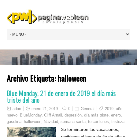
Archivo Etiqueta:
halloween
Blue Monday, 21 de enero de 2019 el día más
triste del año
adan
enero 21, 2019
0
General
2019
,
año
nuevo
,
BlueMonday
,
Cliff Arnall
,
depresión
,
día más triste
,
enero
,
gasolina
,
halloween
,
Navidad
,
semana santa
,
tercer lunes
,
tristeza
Se terminaron las vacaciones,
recibimos el bono de fin de año y