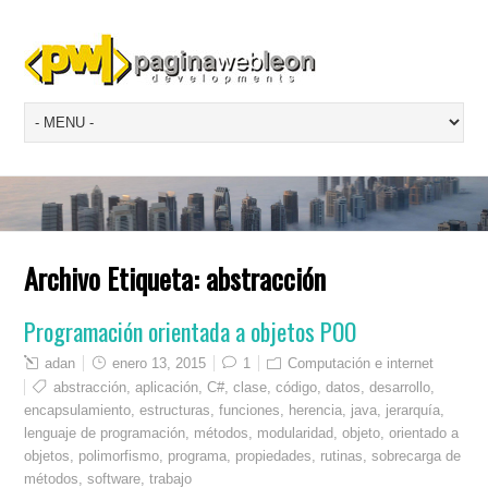
Archivo Etiqueta:
abstracción
Programación orientada a objetos POO
adan
enero 13, 2015
1
Computación e internet
abstracción
,
aplicación
,
C#
,
clase
,
código
,
datos
,
desarrollo
,
encapsulamiento
,
estructuras
,
funciones
,
herencia
,
java
,
jerarquía
,
lenguaje de programación
,
métodos
,
modularidad
,
objeto
,
orientado a
objetos
,
polimorfismo
,
programa
,
propiedades
,
rutinas
,
sobrecarga de
métodos
,
software
,
trabajo