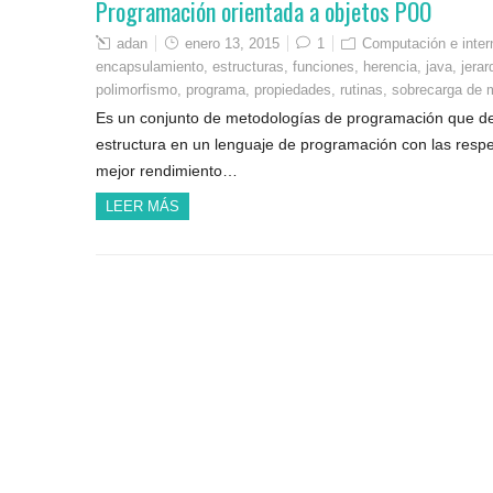
Programación orientada a objetos POO
adan
enero 13, 2015
1
Computación e inter
encapsulamiento
,
estructuras
,
funciones
,
herencia
,
java
,
jerar
polimorfismo
,
programa
,
propiedades
,
rutinas
,
sobrecarga de 
Es un conjunto de metodologías de programación que deb
estructura en un lenguaje de programación con las respec
mejor rendimiento…
LEER MÁS