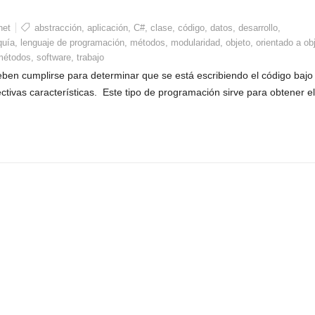
net
abstracción
,
aplicación
,
C#
,
clase
,
código
,
datos
,
desarrollo
,
quía
,
lenguaje de programación
,
métodos
,
modularidad
,
objeto
,
orientado a ob
métodos
,
software
,
trabajo
en cumplirse para determinar que se está escribiendo el código bajo
tivas características. Este tipo de programación sirve para obtener el