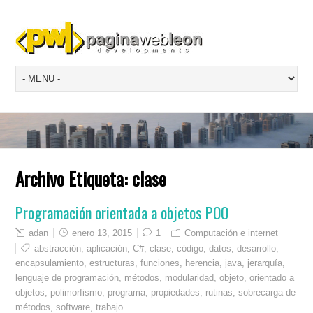
Archivo Etiqueta:
clase
Programación orientada a objetos POO
adan
enero 13, 2015
1
Computación e internet
abstracción
,
aplicación
,
C#
,
clase
,
código
,
datos
,
desarrollo
,
encapsulamiento
,
estructuras
,
funciones
,
herencia
,
java
,
jerarquía
,
lenguaje de programación
,
métodos
,
modularidad
,
objeto
,
orientado a
objetos
,
polimorfismo
,
programa
,
propiedades
,
rutinas
,
sobrecarga de
métodos
,
software
,
trabajo