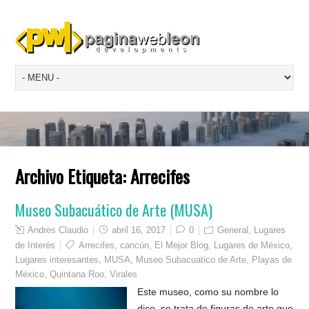
Archivo Etiqueta:
Arrecifes
Museo Subacuático de Arte (MUSA)
Andres Claudio
abril 16, 2017
0
General
,
Lugares
de Interés
Arrecifes
,
cancún
,
El Mejor Blog
,
Lugares de México
,
Lugares interesantes
,
MUSA
,
Museo Subacuatico de Arte
,
Playas de
México
,
Quintana Roo
,
Virales
Este museo, como su nombre lo
dice, se trata de figuras de arte que