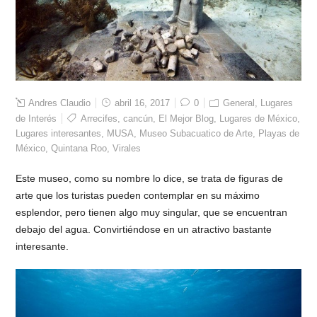
Andres Claudio
abril 16, 2017
0
General
,
Lugares
de Interés
Arrecifes
,
cancún
,
El Mejor Blog
,
Lugares de México
,
Lugares interesantes
,
MUSA
,
Museo Subacuatico de Arte
,
Playas de
México
,
Quintana Roo
,
Virales
Este museo, como su nombre lo dice, se trata de figuras de
arte que los turistas pueden contemplar en su máximo
esplendor, pero tienen algo muy singular, que se encuentran
debajo del agua. Convirtiéndose en un atractivo bastante
interesante.