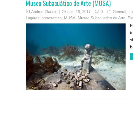
Museo Subacuático de Arte (MUSA)
Andres Claudio
abril 16, 2017
0
General
,
Lu
Lugares interesantes
,
MUSA
,
Museo Subacuatico de Arte
,
Pl
E
t
s
b