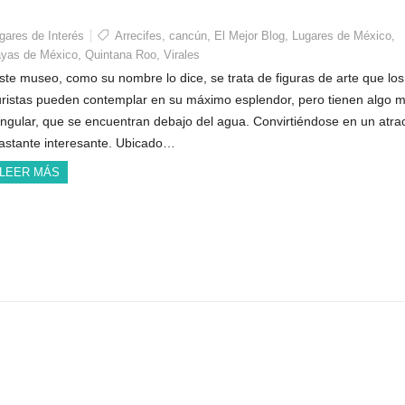
gares de Interés
Arrecifes
,
cancún
,
El Mejor Blog
,
Lugares de México
,
ayas de México
,
Quintana Roo
,
Virales
ste museo, como su nombre lo dice, se trata de figuras de arte que los
uristas pueden contemplar en su máximo esplendor, pero tienen algo 
ingular, que se encuentran debajo del agua. Convirtiéndose en un atrac
astante interesante. Ubicado…
LEER MÁS