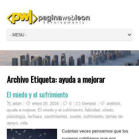
Archivo Etiqueta:
ayuda a mejorar
El miedo y el sufrimiento
adan
enero 20, 2016
0
General
análisis
,
ayuda a mejorar
,
El miedo y el sufrimiento
,
felicidad
,
miedo
,
psicología
,
rechazo
,
sentimientos
,
suerte
,
sufrimiento
,
temas de
apoyo
,
vida
Cuántas veces pensamos que los
sucesos cotidianos que nos