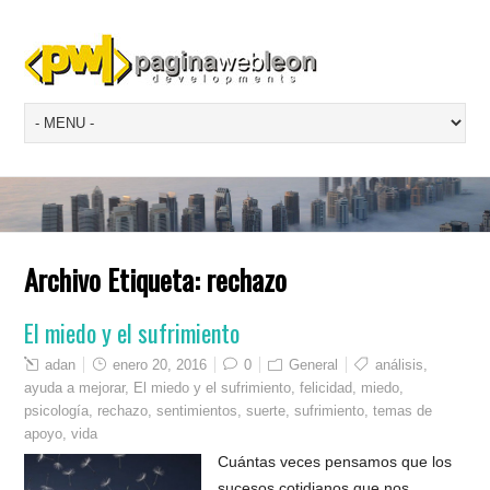
Archivo Etiqueta:
rechazo
El miedo y el sufrimiento
adan
enero 20, 2016
0
General
análisis
,
ayuda a mejorar
,
El miedo y el sufrimiento
,
felicidad
,
miedo
,
psicología
,
rechazo
,
sentimientos
,
suerte
,
sufrimiento
,
temas de
apoyo
,
vida
Cuántas veces pensamos que los
sucesos cotidianos que nos