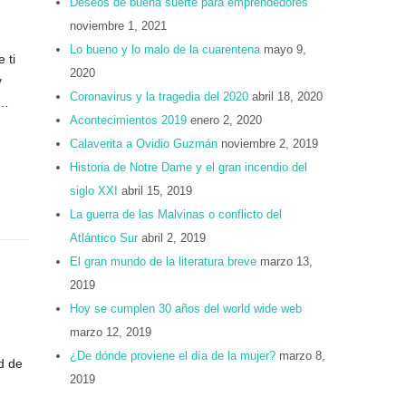
Deseos de buena suerte para emprendedores
noviembre 1, 2021
Lo bueno y lo malo de la cuarentena
mayo 9,
 ti
2020
y
Coronavirus y la tragedia del 2020
abril 18, 2020
s…
Acontecimientos 2019
enero 2, 2020
Calaverita a Ovidio Guzmán
noviembre 2, 2019
Historia de Notre Dame y el gran incendio del
siglo XXI
abril 15, 2019
La guerra de las Malvinas o conflicto del
Atlántico Sur
abril 2, 2019
El gran mundo de la literatura breve
marzo 13,
2019
Hoy se cumplen 30 años del world wide web
marzo 12, 2019
¿De dónde proviene el día de la mujer?
marzo 8,
d de
2019