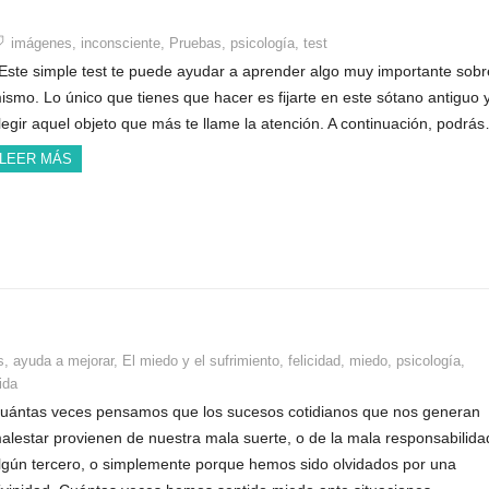
imágenes
,
inconsciente
,
Pruebas
,
psicología
,
test
ste simple test te puede ayudar a aprender algo muy importante sobre
ismo. Lo único que tienes que hacer es fijarte en este sótano antiguo 
legir aquel objeto que más te llame la atención. A continuación, podrá
LEER MÁS
s
,
ayuda a mejorar
,
El miedo y el sufrimiento
,
felicidad
,
miedo
,
psicología
,
ida
uántas veces pensamos que los sucesos cotidianos que nos generan
alestar provienen de nuestra mala suerte, o de la mala responsabilida
lgún tercero, o simplemente porque hemos sido olvidados por una