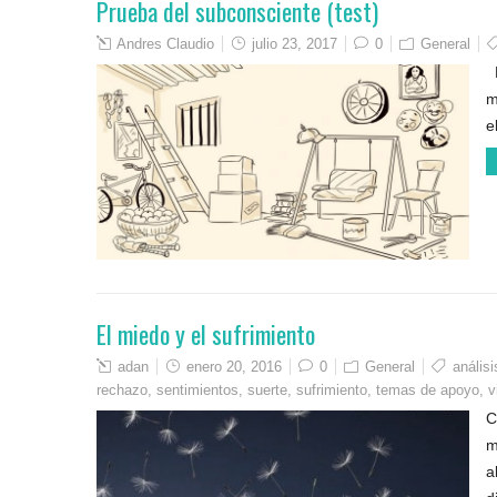
Prueba del subconsciente (test)
Andres Claudio
julio 23, 2017
0
General
E
m
e
El miedo y el sufrimiento
adan
enero 20, 2016
0
General
análisi
rechazo
,
sentimientos
,
suerte
,
sufrimiento
,
temas de apoyo
,
v
C
m
a