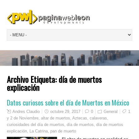
Archivo Etiqueta:
día de muertos
explicación
Datos curiosos sobre el día de Muertos en México
Andres Claudio
octubre 29, 2017
0
General
1
y 2 de Noviembre
,
altar de muertos
,
Aztecas
,
calaveras
,
curiosidades del día de muertos
,
día de muertos
,
día de muertos
explicación
,
La Catrina
,
pan de muerto
El altar de muertos en realidad es