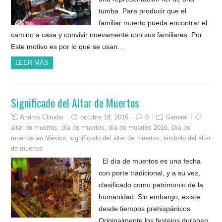
tumba. Para producir que el
familiar muerto pueda encontrar el
camino a casa y convivir nuevamente con sus familiares. Por
Este motivo es por lo que se usan…
LEER MÁS
Significado del Altar de Muertos
Andres Claudio
octubre 18, 2016
0
General
altar de muertos
,
día de muertos
,
día de muertos 2016
,
Día de
muertos en México
,
significado del altar de muertos
,
simbolo del altar
de muertos
El día de muertos es una fecha
con porte tradicional, y a su vez,
clasificado como patrimonio de la
humanidad. Sin embargo, existe
desde tiempos prehispánicos.
Originalmente los festejos duraban