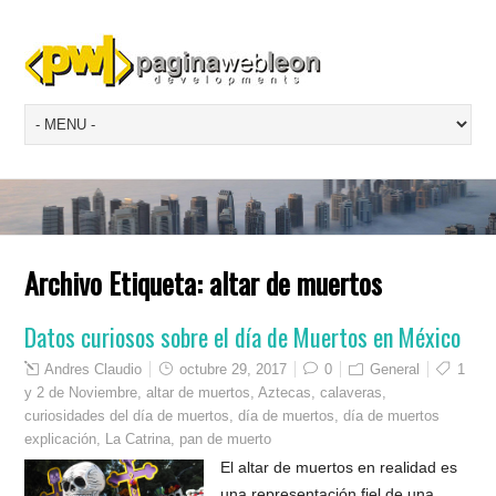
Archivo Etiqueta:
altar de muertos
Datos curiosos sobre el día de Muertos en México
Andres Claudio
octubre 29, 2017
0
General
1
y 2 de Noviembre
,
altar de muertos
,
Aztecas
,
calaveras
,
curiosidades del día de muertos
,
día de muertos
,
día de muertos
explicación
,
La Catrina
,
pan de muerto
El altar de muertos en realidad es
una representación fiel de una