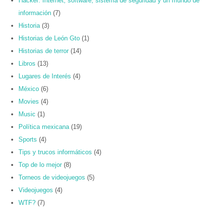
Hacker: Internet, software, sistema de seguridad y un mundo de
información
(7)
Historia
(3)
Historias de León Gto
(1)
Historias de terror
(14)
Libros
(13)
Lugares de Interés
(4)
México
(6)
Movies
(4)
Music
(1)
Política mexicana
(19)
Sports
(4)
Tips y trucos informáticos
(4)
Top de lo mejor
(8)
Torneos de videojuegos
(5)
Videojuegos
(4)
WTF?
(7)