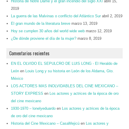
Historia de Notre Dame y el gran incendio del siglo XXI
abril 15,
2019
La guerra de las Malvinas o conflicto del Atlántico Sur
abril 2, 2019
El gran mundo de la literatura breve
marzo 13, 2019
Hoy se cumplen 30 años del world wide web
marzo 12, 2019
¿De dónde proviene el día de la mujer?
marzo 8, 2019
Comentarios recientes
EN EL OLVIDO EL SEPULCRO DE LUIS LONG - El Heraldo de
León
en
Louis Long y su historia en León de los Aldama, Gto.
México
LOS ACTORES MAS INOLVIDABLES DEL CINE MEXICANO –
STORY EXPRESS
en
Los actores y actrices de la época de oro
del cine mexicano
1930-1970 – lonelyeduardo
en
Los actores y actrices de la época
de oro del cine mexicano
Historia del Cine Mexicano – CasaMejicú
en
Los actores y