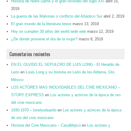
Historia de Notre Dame y el gran incendio del siglo XXI
abril 15,
2019
La guerra de las Malvinas o conflicto del Atlántico Sur
abril 2, 2019
El gran mundo de la literatura breve
marzo 13, 2019
Hoy se cumplen 30 años del world wide web
marzo 12, 2019
¿De dónde proviene el día de la mujer?
marzo 8, 2019
Comentarios recientes
EN EL OLVIDO EL SEPULCRO DE LUIS LONG - El Heraldo de
León
en
Louis Long y su historia en León de los Aldama, Gto.
México
LOS ACTORES MAS INOLVIDABLES DEL CINE MEXICANO –
STORY EXPRESS
en
Los actores y actrices de la época de oro
del cine mexicano
1930-1970 – lonelyeduardo
en
Los actores y actrices de la época
de oro del cine mexicano
Historia del Cine Mexicano – CasaMejicú
en
Los actores y