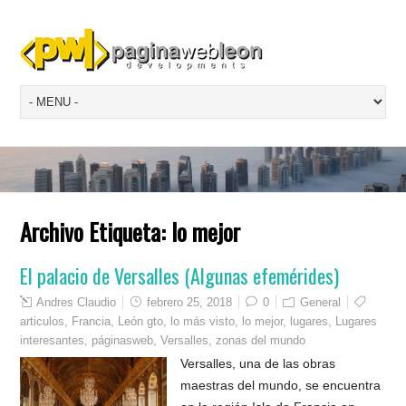
Archivo Etiqueta:
lo mejor
El palacio de Versalles (Algunas efemérides)
Andres Claudio
febrero 25, 2018
0
General
articulos
,
Francia
,
León gto
,
lo más visto
,
lo mejor
,
lugares
,
Lugares
interesantes
,
páginasweb
,
Versalles
,
zonas del mundo
Versalles, una de las obras
maestras del mundo, se encuentra