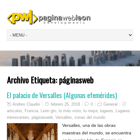
Archivo Etiqueta:
páginasweb
El palacio de Versalles (Algunas efemérides)
Andres Claudio
febrero 25, 2018
0
General
articulos
,
Francia
,
León gto
,
lo más visto
,
lo mejor
,
lugares
,
Lugares
interesantes
,
páginasweb
,
Versalles
,
zonas del mundo
Versalles, una de las obras
maestras del mundo, se encuentra