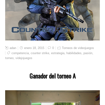
adan
enero 18, 2015
0
Torneos de videojuegos
competencia
,
counter strike
,
estrategia
,
habilidades
,
pasión
,
torneo
,
videjojuegos
Ganador del torneo A