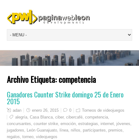
Archivo Etiqueta:
competencia
Ganadores Counter Strike domingo 25 de Enero
2015
adan
enero 26, 2015
0
Torneos de videojuegos
alegría
,
Casa Blanca
,
ciber
,
cibercafé
,
competencia
,
concursantes
,
counter strike
,
emoción
,
estrategias
,
internet
,
jóvenes
,
jugadores
,
León Guanajuato
,
línea
,
niños
,
participantes
,
premios
,
regalos
,
torneo
,
videojuegos