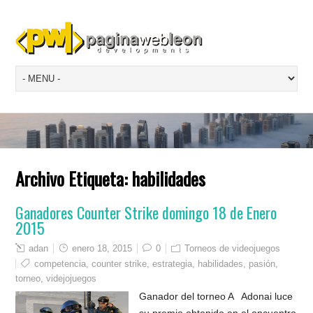
Archivo Etiqueta:
habilidades
Ganadores Counter Strike domingo 18 de Enero
2015
adan
enero 18, 2015
0
Torneos de videojuegos
competencia
,
counter strike
,
estrategia
,
habilidades
,
pasión
,
torneo
,
videjojuegos
Ganador del torneo A Adonai luce
su premio obtenido en el encuentro