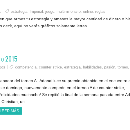
s
estrategia
,
Imperial
,
juego
,
multimillonario
,
online
,
reglas
en que armes tu estrategia y amases la mayor cantidad de dinero o bi
s decir, aquí no verás gráficos solamente letras…
ro 2015
gos
competencia
,
counter strike
,
estrategia
,
habilidades
,
pasión
,
torneo
,
anador del torneo A Adonai luce su premio obtenido en el encuentro 
ste domingo, nuevamente campeón en el torneo A de counter strike,
Felicidades muchacho! Se repitió la final de la semana pasada entre A
 Christian, un…
LEER MÁS