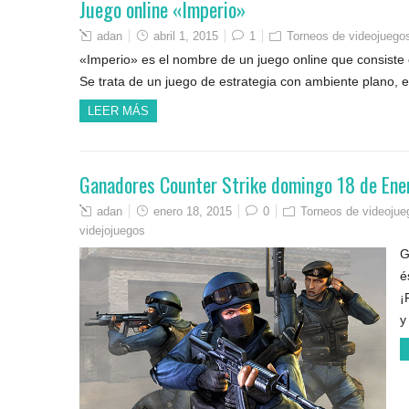
Juego online «Imperio»
adan
abril 1, 2015
1
Torneos de videojuego
«Imperio» es el nombre de un juego online que consiste 
Se trata de un juego de estrategia con ambiente plano, e
LEER MÁS
Ganadores Counter Strike domingo 18 de Ene
adan
enero 18, 2015
0
Torneos de videojue
videjojuegos
G
é
¡
y