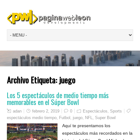
Archivo Etiqueta:
juego
Los 5 espectáculos de medio tiempo más
memorables en el Súper Bowl
adan
febrero 2, 2019
0
Espectáculos
,
Sports
espectáculos medio tiempo
,
Futbol
,
juego
,
NFL
,
Super Bowl
Aquí te presentamos los
espectáculos más recordados en la