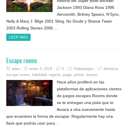
historia del Súper Bowl Michael
Jackson 1993 Diana Ross 1996
Aerosmith, Britney Spears, N’Sync,
Nelly & Mary J. Blige 2001 Sting, No Doubt y Shania Twain
2003 Rolling Stones 2006 …
LEER MÁS
Escape rooms
adan
enero 3, 2019
0
Videojuegos
destreza
,
escape rooms
,
habilidad
,
ingenio
,
juego
,
pistas
,
tiempo
Hace años proliferó en las
plataformas de aplicaciones cientos
de juegos escapes Rooms donde
se te entregan una pista que te
llevará a otra suevamente hasta
que ecuestres la forma de escapar. Regularmente hay una
llave que podrás usar para…