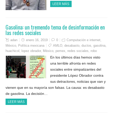
LEER MÁS
Gasolina: un tremendo tema de desinformación en
las redes sociales
adan
enero 16, 2019
0
Computación e internet
,
México
,
Política mexicana
AMLO
,
desabasto
,
ductos
,
gasolina
,
huachicol
,
lopez obrador
,
México
,
pemex
,
redes sociales
,
robo
En los últimos días hemos visto
una terrible afronta en redes
sociales entre simpatizantes del
presidente López Obrador contra
sus detractores, noticias que van y
vienen que en su mayoría son falsas. La causa: es desabasto
de gasolina. La decisión…
LEER MÁS