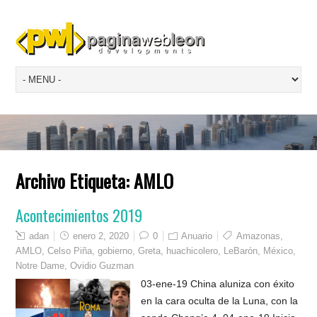
Archivo Etiqueta:
AMLO
Acontecimientos 2019
adan
enero 2, 2020
0
Anuario
Amazonas
,
AMLO
,
Celso Piña
,
gobierno
,
Greta
,
huachicolero
,
LeBarón
,
México
,
Notre Dame
,
Ovidio Guzman
03-ene-19 China aluniza con éxito
en la cara oculta de la Luna, con la