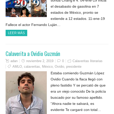
sonda Chang’e 4. 04-ene-19 Inicia
el desabasto de gasolina en 7
estados de México, pronto se
extiende a 12 estados. 11-ene-19
Fallece el actor Fernando Luján…
LEER MÁS
Calaverita a Ovidio Guzmán
adan
noviembre 2, 2019
0
Calaveritas literarias
AMLO
,
calaveritas
,
México
,
Ovidio
,
presidente
Estaba comiendo Guzmán López
Ovidio Cuando la flaca llegó con
pleno fastidio Y se percató de que
era un viejo conocido De la policía
buscado por su famoso apellido.
“Ahora nadie te salvará, es
evidente Te cargaré con total…