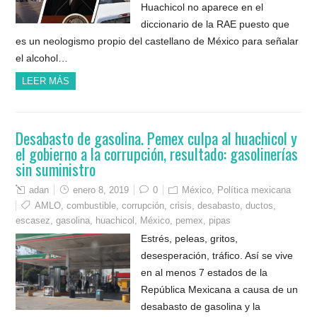
Huachicol no aparece en el
diccionario de la RAE puesto que
es un neologismo propio del castellano de México para señalar
el alcohol…
LEER MÁS
Desabasto de gasolina. Pemex culpa al huachicol y
el gobierno a la corrupción, resultado: gasolinerías
sin suministro
adan
enero 8, 2019
0
México
,
Política mexicana
AMLO
,
combustible
,
corrupción
,
crisis
,
desabasto
,
ductos
,
escasez
,
gasolina
,
huachicol
,
México
,
pemex
,
pipas
Estrés, peleas, gritos,
desesperación, tráfico. Así se vive
en al menos 7 estados de la
República Mexicana a causa de un
desabasto de gasolina y la