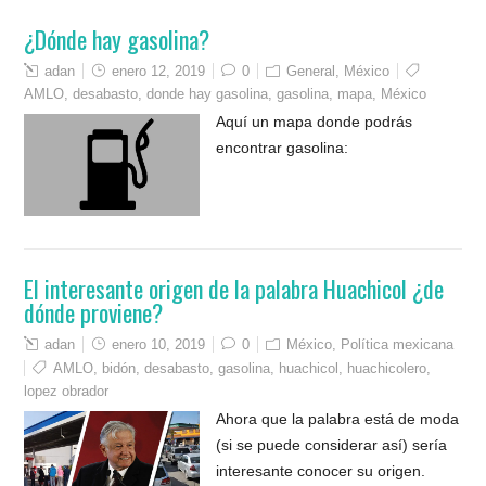
¿Dónde hay gasolina?
adan
enero 12, 2019
0
General
,
México
AMLO
,
desabasto
,
donde hay gasolina
,
gasolina
,
mapa
,
México
Aquí un mapa donde podrás
encontrar gasolina:
El interesante origen de la palabra Huachicol ¿de
dónde proviene?
adan
enero 10, 2019
0
México
,
Política mexicana
AMLO
,
bidón
,
desabasto
,
gasolina
,
huachicol
,
huachicolero
,
lopez obrador
Ahora que la palabra está de moda
(si se puede considerar así) sería
interesante conocer su origen.