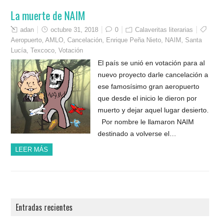
La muerte de NAIM
adan
octubre 31, 2018
0
Calaveritas literarias
Aeropuerto
,
AMLO
,
Cancelación
,
Enrique Peña Nieto
,
NAIM
,
Santa
Lucía
,
Texcoco
,
Votación
El país se unió en votación para al
nuevo proyecto darle cancelación a
ese famosísimo gran aeropuerto
que desde el inicio le dieron por
muerto y dejar aquel lugar desierto.
Por nombre le llamaron NAIM
destinado a volverse el…
LEER MÁS
Entradas recientes