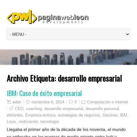
Archivo Etiqueta:
desarrollo empresarial
IBM: Caso de éxito empresarial
adan
noviembre 6, 2014
0
Computación e internet
CEO
,
coaching
,
desarrollo empresarial
,
desarrollo personal
,
elefantes
,
Empresa exitosa
,
estrategias de negocios
,
Gerstner
,
IBM
,
Louis
,
motivación
,
tecnología
Llegaba el primer año de la década de los noventa, el mundo
se enfocaba en las guerras de medio oriente entre Irak y