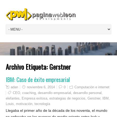
Archivo Etiqueta:
Gerstner
IBM: Caso de éxito empresarial
adan
noviembre 6, 2014
0
Computación e internet
CEO
,
coaching
,
desarrollo empresarial
,
desarrollo personal
,
elefantes
,
Empresa exitosa
,
estrategias de negocios
,
Gerstner
,
IBM
,
Louis
,
motivación
,
tecnología
Llegaba el primer año de la década de los noventa, el mundo
se enfocaba en las guerras de medio oriente entre Irak y