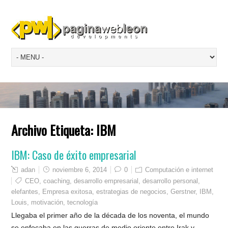
Archivo Etiqueta:
IBM
IBM: Caso de éxito empresarial
adan
noviembre 6, 2014
0
Computación e internet
CEO
,
coaching
,
desarrollo empresarial
,
desarrollo personal
,
elefantes
,
Empresa exitosa
,
estrategias de negocios
,
Gerstner
,
IBM
,
Louis
,
motivación
,
tecnología
Llegaba el primer año de la década de los noventa, el mundo
se enfocaba en las guerras de medio oriente entre Irak y