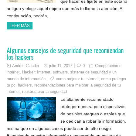
que hacer es fijarte en este sótano
antiguo y elegir aquel objeto que más te llame la atención. A
continuación, podrás…
LEER MÁS
Algunos consejos de seguridad que recomiendan
los hackers
Andres Claudio
julio 11, 2017
0
Computación e
internet
,
Hacker: Internet, software, sistema de seguridad y un
mundo de información
como mejorar tu internet
,
como proteger
tu pc
,
hackers
,
recomendaciones para mejorar la seguridad de tu
internet
,
reestructurar la seguridad
Es altamente recomendado
proteger nuestra pc o dispositivos
de posibles ataques o espías que
se dedican a robar la información,
misma que en algunos casos puede ser de alto riesgo.
Exponiendo nuestra información y generando un peligro de