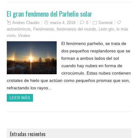
El gran fenómeno del Parhelio solar
Andres Claudio
marzo 4, 2018
0
General
astronómicos
,
Fenómenos
,
fenómenos del mundo
,
León gto
,
lo más
visto
,
Virales
El fenómeno parhelio, se trata de
dos pequeños resplandores que se
forman a ambos lados del sol
cuando hay nubes en forma de
cirrocúmulo. Estas nubes contienen
cristales de hielo que actúan como pequeños prismas que son,
refractando los rayos…
LEER MÁS
Entradas recientes