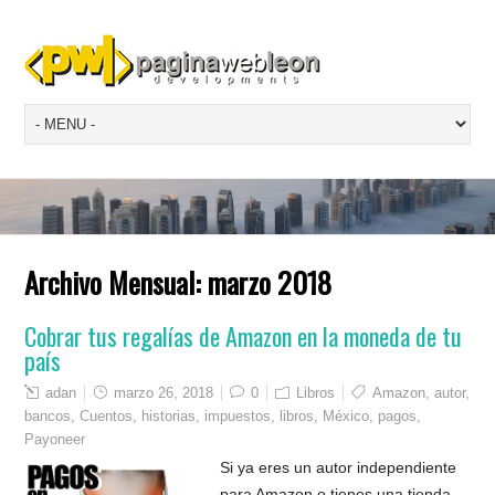
Archivo Mensual:
marzo 2018
Cobrar tus regalías de Amazon en la moneda de tu
país
adan
marzo 26, 2018
0
Libros
Amazon
,
autor
,
bancos
,
Cuentos
,
historias
,
impuestos
,
libros
,
México
,
pagos
,
Payoneer
Si ya eres un autor independiente
para Amazon o tienes una tienda