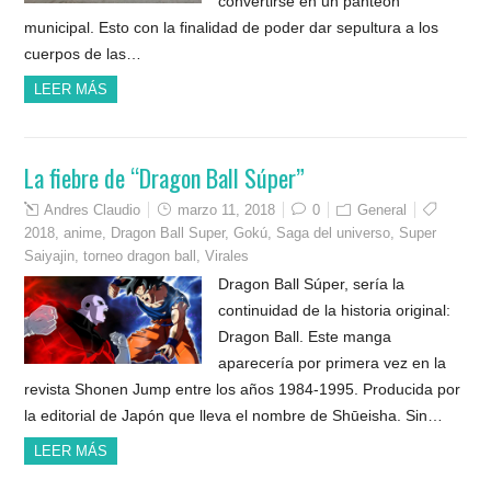
convertirse en un panteón
municipal. Esto con la finalidad de poder dar sepultura a los
cuerpos de las…
LEER MÁS
La fiebre de “Dragon Ball Súper”
Andres Claudio
marzo 11, 2018
0
General
2018
,
anime
,
Dragon Ball Super
,
Gokú
,
Saga del universo
,
Super
Saiyajin
,
torneo dragon ball
,
Virales
Dragon Ball Súper, sería la
continuidad de la historia original:
Dragon Ball. Este manga
aparecería por primera vez en la
revista Shonen Jump entre los años 1984-1995. Producida por
la editorial de Japón que lleva el nombre de Shūeisha. Sin…
LEER MÁS