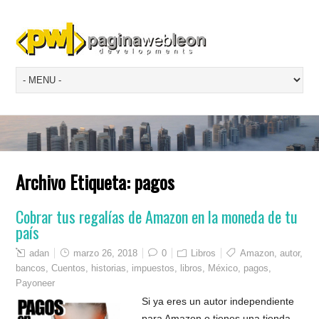
Archivo Etiqueta:
pagos
Cobrar tus regalías de Amazon en la moneda de tu
país
adan
marzo 26, 2018
0
Libros
Amazon
,
autor
,
bancos
,
Cuentos
,
historias
,
impuestos
,
libros
,
México
,
pagos
,
Payoneer
Si ya eres un autor independiente
para Amazon o tienes una tienda