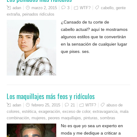
adan
marzo 2, 2015
3
WTF?
cabello
,
gente
extraña
,
peinados ridículos
¿Cansado de tu corte de
cabello actual? aquí te mostramos
algunos estilos que te convertirán
en la sensación de cualquier lugar
que pises. ses.
Los maquillajes más feos y ridículos
adan
febrero 25, 2015
21
WTF?
abuso de
colores
,
estética
,
exageración
,
exceso de color
,
extravagancia
,
mala
combinación
,
mujeres
,
peores maquillajes
,
pinturas
,
sombras
No es que yo sea un experto en
moda y me dedique a criticar a