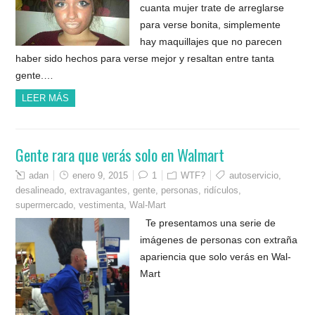
cuanta mujer trate de arreglarse
para verse bonita, simplemente
hay maquillajes que no parecen
haber sido hechos para verse mejor y resaltan entre tanta
gente.…
LEER MÁS
Gente rara que verás solo en Walmart
adan
enero 9, 2015
1
WTF?
autoservicio
,
desalineado
,
extravagantes
,
gente
,
personas
,
ridículos
,
supermercado
,
vestimenta
,
Wal-Mart
Te presentamos una serie de
imágenes de personas con extraña
apariencia que solo verás en Wal-
Mart