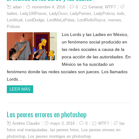
adan
noviembre 4, 2016
0
General
,
WTF?
ladies
,
Lady100Pesos
,
LadyOxxo
,
LadyPemex
,
LadyPolicia
,
lods
,
LordAudi
,
LordDodge
,
LordMeLaPelas
,
LordRollsRoyce
,
memes
,
Polisex
Los Lords y las Ladies en México,
un fenómeno social producido en
las redes sociales a causa de la
poca acción de las autoridades. En
México se ha suscitado un
fenómeno donde las redes sociales son jueces. Los llamados
Lords…
LEER MÁS
Los peores errores en photoshop
Andres Claudio
mayo 3, 2016
0
WTF?
las
fotos mal manipuladas
,
las peores fotos
,
Los peores errores en
photoshop
,
Los peores montajes en photoshop