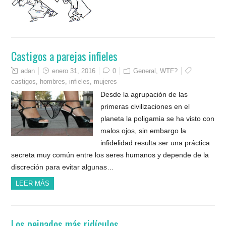
Castigos a parejas infieles
adan
enero 31, 2016
0
General
,
WTF?
castigos
,
hombres
,
infieles
,
mujeres
Desde la agrupación de las
primeras civilizaciones en el
planeta la poligamia se ha visto con
malos ojos, sin embargo la
infidelidad resulta ser una práctica
secreta muy común entre los seres humanos y depende de la
discreción para evitar algunas…
LEER MÁS
Los peinados más ridículos