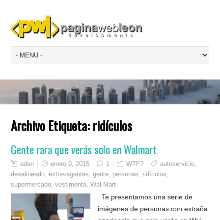
Archivo Etiqueta:
ridículos
Gente rara que verás solo en Walmart
adan
enero 9, 2015
1
WTF?
autoservicio
,
desalineado
,
extravagantes
,
gente
,
personas
,
ridículos
,
supermercado
,
vestimenta
,
Wal-Mart
Te presentamos una serie de
imágenes de personas con extraña