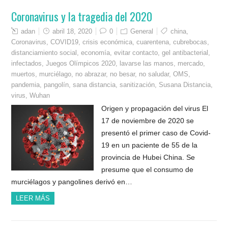
Coronavirus y la tragedia del 2020
adan
abril 18, 2020
0
General
china
,
Coronavirus
,
COVID19
,
crisis económica
,
cuarentena
,
cubrebocas
,
distanciamiento social
,
economía
,
evitar contacto
,
gel antibacterial
,
infectados
,
Juegos Olímpicos 2020
,
lavarse las manos
,
mercado
,
muertos
,
murciélago
,
no abrazar
,
no besar
,
no saludar
,
OMS
,
pandemia
,
pangolín
,
sana distancia
,
sanitización
,
Susana Distancia
,
virus
,
Wuhan
Origen y propagación del virus El
17 de noviembre de 2020 se
presentó el primer caso de Covid-
19 en un paciente de 55 de la
provincia de Hubei China. Se
presume que el consumo de
murciélagos y pangolines derivó en…
LEER MÁS