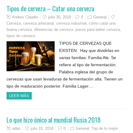
Tipos de cerveza – Catar una cerveza
Andres Claudio
julio 30, 2018
0
General
Cerveza
,
cerveza artesanal
,
cerveza industrial
,
cómo catar una
buena cerveza
,
diferencias de cerveza
,
pasos para beber cerveza
,
tipos de cerveza
TIPOS DE CERVEZAS QUE
EXISTEN Hay que dividirlas en
varias familias: Familia Ale: Se
refiere al tipo de fermentación.
Palabra inglesa del grupo de
cervezas que usan levaduras de fermentación alta. Tienen un
tipo de maduración posterior. Familia Lager:…
LEER MÁS
Lo que hizo único al mundial Rusia 2018
adan
julio 15, 2018
0
General
,
Top de lo mejor