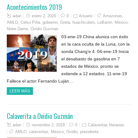
Acontecimientos 2019
adan
enero 2, 2020
0
Anuario
Amazonas
,
AMLO
,
Celso Piña
,
gobierno
,
Greta
,
huachicolero
,
LeBarón
,
México
,
Notre Dame
,
Ovidio Guzman
03-ene-19 China aluniza con éxito
en la cara oculta de la Luna, con la
sonda Chang’e 4. 04-ene-19 Inicia
el desabasto de gasolina en 7
estados de México, pronto se
extiende a 12 estados. 11-ene-19
Fallece el actor Fernando Luján…
LEER MÁS
Calaverita a Ovidio Guzmán
adan
noviembre 2, 2019
0
Calaveritas literarias
AMLO
,
calaveritas
,
México
,
Ovidio
,
presidente