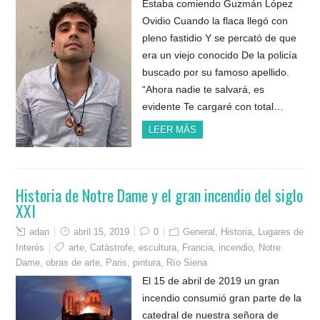
Estaba comiendo Guzmán López
Ovidio Cuando la flaca llegó con
pleno fastidio Y se percató de que
era un viejo conocido De la policía
buscado por su famoso apellido.
“Ahora nadie te salvará, es
evidente Te cargaré con total…
LEER MÁS
Historia de Notre Dame y el gran incendio del siglo
XXI
adan
abril 15, 2019
0
General
,
Historia
,
Lugares de
Interés
arte
,
Catástrofe
,
escultura
,
Francia
,
incendio
,
Notre
Dame
,
obras de arte
,
Paris
,
pintura
,
Río Siena
El 15 de abril de 2019 un gran
incendio consumió gran parte de la
catedral de nuestra señora de