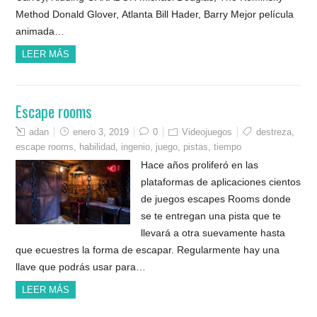
Method Donald Glover, Atlanta Bill Hader, Barry Mejor película
animada…
LEER MÁS
Escape rooms
adan
enero 3, 2019
0
Videojuegos
destreza
,
escape rooms
,
habilidad
,
ingenio
,
juego
,
pistas
,
tiempo
Hace años proliferó en las
plataformas de aplicaciones cientos
de juegos escapes Rooms donde
se te entregan una pista que te
llevará a otra suevamente hasta
que ecuestres la forma de escapar. Regularmente hay una
llave que podrás usar para…
LEER MÁS