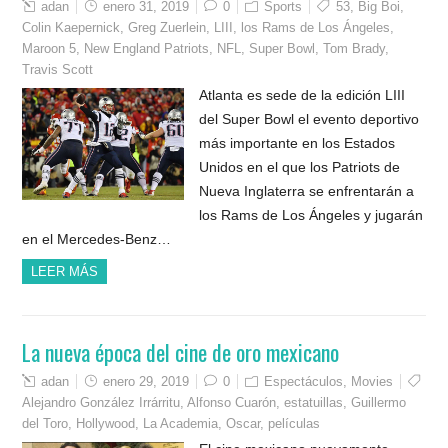
adan
enero 31, 2019
0
Sports
53
,
Big Boi
,
Colin Kaepernick
,
Greg Zuerlein
,
LIII
,
los Rams de Los Ángeles
,
Maroon 5
,
New England Patriots
,
NFL
,
Super Bowl
,
Tom Brady
,
Travis Scott
Atlanta es sede de la edición LIII
del Super Bowl el evento deportivo
más importante en los Estados
Unidos en el que los Patriots de
Nueva Inglaterra se enfrentarán a
los Rams de Los Ángeles y jugarán
en el Mercedes-Benz…
LEER MÁS
La nueva época del cine de oro mexicano
adan
enero 29, 2019
0
Espectáculos
,
Movies
Alejandro González Irrárritu
,
Alfonso Cuarón
,
estatuillas
,
Guillermo
del Toro
,
Hollywood
,
La Academia
,
Oscar
,
películas