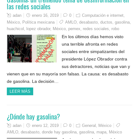
las redes sociales
adan
enero 16, 2019
0
Computación e internet
,
México
,
Política mexicana
AMLO
,
desabasto
,
ductos
,
gasolina
,
huachicol
,
lopez obrador
,
México
,
pemex
,
redes sociales
,
robo
En los últimos días hemos visto
una terrible afronta en redes
sociales entre simpatizantes del
presidente López Obrador contra
sus detractores, noticias que van y
vienen que en su mayoría son falsas. La causa: es desabasto
de gasolina. La decisión…
LEER MÁS
¿Dónde hay gasolina?
adan
enero 12, 2019
0
General
,
México
AMLO
,
desabasto
,
donde hay gasolina
,
gasolina
,
mapa
,
México