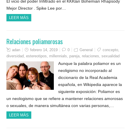
El vicio del poder Infiltrado en el KKKlan Bohemian Rhapsody
Mejor Director . Spike Lee por…
LEER MÁS
Relaciones poliamorosas
adan
febrero 14, 2019
0
General
concepto
,
diversidad
,
estereotipos
,
millennials
,
pareja
,
relaciones
,
sexualidad
Aunque la palabra poliamor es un
neoligismo no incorporado al
diccionario de la Real Academia
española, en Wikipedia aparece la
siguiente exposición: Poliamor es
un neologismo que se refiere a mantener relaciones amorosas
o sexuales, de manera simultánea con varias personas,…
LEER MÁS