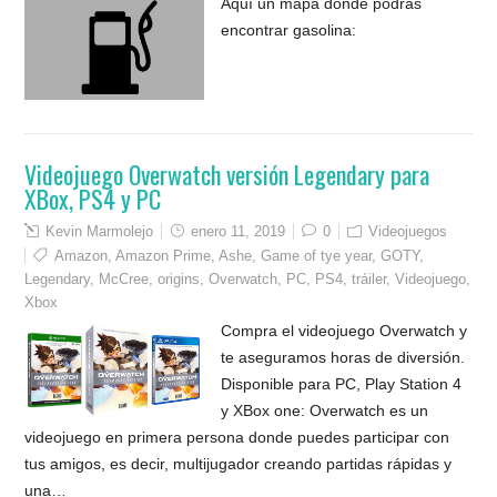
Aquí un mapa donde podrás
encontrar gasolina:
Videojuego Overwatch versión Legendary para
XBox, PS4 y PC
Kevin Marmolejo
enero 11, 2019
0
Videojuegos
Amazon
,
Amazon Prime
,
Ashe
,
Game of tye year
,
GOTY
,
Legendary
,
McCree
,
origins
,
Overwatch
,
PC
,
PS4
,
tráiler
,
Videojuego
,
Xbox
Compra el videojuego Overwatch y
te aseguramos horas de diversión.
Disponible para PC, Play Station 4
y XBox one: Overwatch es un
videojuego en primera persona donde puedes participar con
tus amigos, es decir, multijugador creando partidas rápidas y
una…