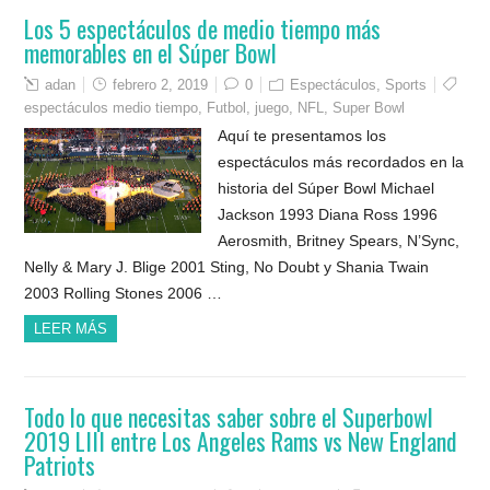
Los 5 espectáculos de medio tiempo más
memorables en el Súper Bowl
adan
febrero 2, 2019
0
Espectáculos
,
Sports
espectáculos medio tiempo
,
Futbol
,
juego
,
NFL
,
Super Bowl
Aquí te presentamos los
espectáculos más recordados en la
historia del Súper Bowl Michael
Jackson 1993 Diana Ross 1996
Aerosmith, Britney Spears, N’Sync,
Nelly & Mary J. Blige 2001 Sting, No Doubt y Shania Twain
2003 Rolling Stones 2006 …
LEER MÁS
Todo lo que necesitas saber sobre el Superbowl
2019 LIII entre Los Angeles Rams vs New England
Patriots