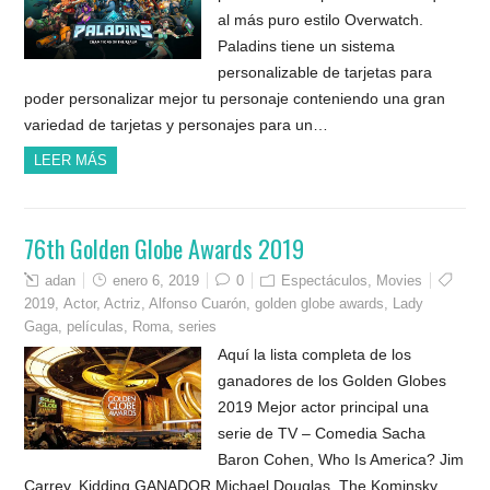
al más puro estilo Overwatch.
Paladins tiene un sistema
personalizable de tarjetas para
poder personalizar mejor tu personaje conteniendo una gran
variedad de tarjetas y personajes para un…
LEER MÁS
76th Golden Globe Awards 2019
adan
enero 6, 2019
0
Espectáculos
,
Movies
2019
,
Actor
,
Actriz
,
Alfonso Cuarón
,
golden globe awards
,
Lady
Gaga
,
películas
,
Roma
,
series
Aquí la lista completa de los
ganadores de los Golden Globes
2019 Mejor actor principal una
serie de TV – Comedia Sacha
Baron Cohen, Who Is America? Jim
Carrey, Kidding GANADOR Michael Douglas, The Kominsky