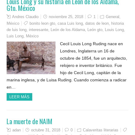
Louis Long y su historia en León de los Aldama,
Gto. México
Andres Claudio
noviembre 25, 2018
1
General
,
México
bonito leon gto
,
casa Luis long
,
datos de leon
,
historia
de luis long
,
interesante
,
León de los Aldama
,
León gto
,
Louis Long
,
Luis Long
,
México
Cecil Louis Long Ruding nace en
Londres, Inglaterra un 16 de
octubre de 1854, fue un arquitecto,
relojero e inventor británico. Fue
hijo de Cecil Long, capitán de la
marina inglesa, y de Luisa Ruding. Cuando comienza a radicar
en…
LEER MÁS
La muerte de NAIM
adan
octubre 31, 2018
0
Calaveritas literarias