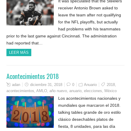
It was speculated that the Steelers
receiver Antonio Brown asked to
leave the team after not qualifying
for the NFL playoffs, but actually
had problems with his teammates
prior to the last game against Cincinnati. The administration
had reported that…
LEER MÁS
Acontecimientos 2018
adan
diciembre 31, 2018
0
Anuario
2018
,
acontecimientos
,
AMLO
,
año nuevo
,
anuario
,
elecciones
,
México
Los acontecimientos nacionales y
mundiales que marcaron el 2018.
talking tables grande de oro estilo
clásico desechables platos de
fiesta, 8 unidades, para las día