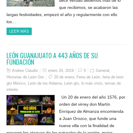
decir verdad debemos más de lo
que recibimos, se acabaron las
largas festividades, empezó el año y regularmente con ello
los…
LEER MÁS
LEÓN GUANAJUATO A 443 AÑOS DE SU
FUNDACIÓN
Andres Claudio
enero 20, 2019
0
General
,
Historias de León Gto
20 de enero
,
Feria de León
,
feria de leon
gto México
,
León de los Aldama
,
León gto
,
lo más visto
,
temas de
interés
Un 20 de enero del año 1576, por
orden del virrey don Martín
Enríquez de Almanza encomienda
a Juan Orozco, que funde una
nueva villa con la finalidad de
prevenir los ataques de los naturales de la región, mejor…