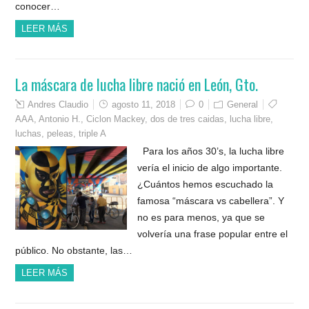
conocer…
LEER MÁS
La máscara de lucha libre nació en León, Gto.
Andres Claudio
agosto 11, 2018
0
General
AAA
,
Antonio H.
,
Ciclon Mackey
,
dos de tres caidas
,
lucha libre
,
luchas
,
peleas
,
triple A
Para los años 30’s, la lucha libre
vería el inicio de algo importante.
¿Cuántos hemos escuchado la
famosa “máscara vs cabellera”. Y
no es para menos, ya que se
volvería una frase popular entre el
público. No obstante, las…
LEER MÁS