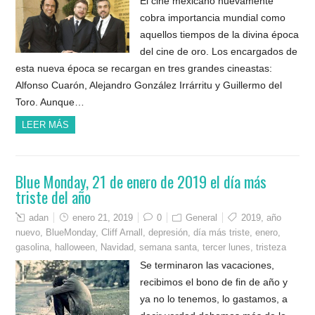
El cine mexicano nuevamente
cobra importancia mundial como
aquellos tiempos de la divina época
del cine de oro. Los encargados de
esta nueva época se recargan en tres grandes cineastas:
Alfonso Cuarón, Alejandro González Irrárritu y Guillermo del
Toro. Aunque…
LEER MÁS
Blue Monday, 21 de enero de 2019 el día más
triste del año
adan
enero 21, 2019
0
General
2019
,
año
nuevo
,
BlueMonday
,
Cliff Arnall
,
depresión
,
día más triste
,
enero
,
gasolina
,
halloween
,
Navidad
,
semana santa
,
tercer lunes
,
tristeza
Se terminaron las vacaciones,
recibimos el bono de fin de año y
ya no lo tenemos, lo gastamos, a