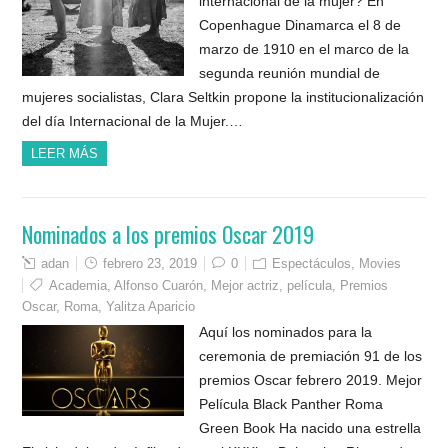
internacional de la mujer? En
Copenhague Dinamarca el 8 de
marzo de 1910 en el marco de la
segunda reunión mundial de
mujeres socialistas, Clara Seltkin propone la institucionalización
del día Internacional de la Mujer.…
LEER MÁS
Nominados a los premios Oscar 2019
adan
febrero 23, 2019
0
Espectáculos
,
Movies
Academia
,
Alfonso Cuarón
,
Mejor actriz
,
película
,
Premios
Oscar
,
Roma
,
Yalitza Aparicio
Aquí los nominados para la
ceremonia de premiación 91 de los
premios Oscar febrero 2019. Mejor
Película Black Panther Roma
Green Book Ha nacido una estrella