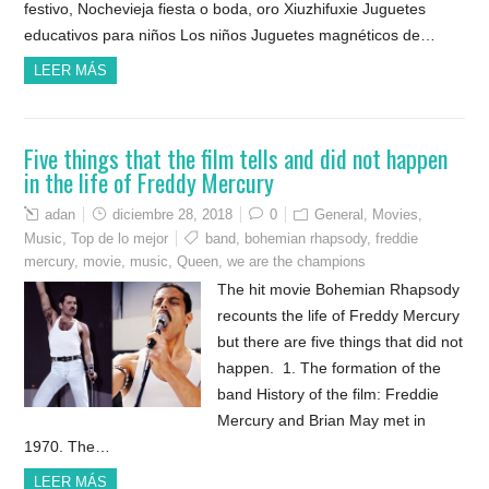
festivo, Nochevieja fiesta o boda, oro Xiuzhifuxie Juguetes
educativos para niños Los niños Juguetes magnéticos de…
LEER MÁS
Five things that the film tells and did not happen
in the life of Freddy Mercury
adan
diciembre 28, 2018
0
General
,
Movies
,
Music
,
Top de lo mejor
band
,
bohemian rhapsody
,
freddie
mercury
,
movie
,
music
,
Queen
,
we are the champions
The hit movie Bohemian Rhapsody
recounts the life of Freddy Mercury
but there are five things that did not
happen. 1. The formation of the
band History of the film: Freddie
Mercury and Brian May met in
1970. The…
LEER MÁS