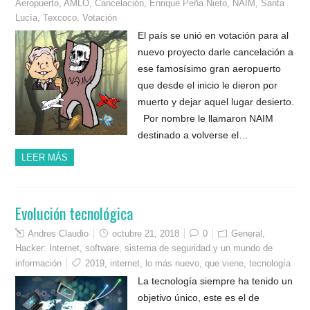
Aeropuerto
,
AMLO
,
Cancelación
,
Enrique Peña Nieto
,
NAIM
,
Santa
Lucía
,
Texcoco
,
Votación
El país se unió en votación para al
nuevo proyecto darle cancelación a
ese famosísimo gran aeropuerto
que desde el inicio le dieron por
muerto y dejar aquel lugar desierto.
Por nombre le llamaron NAIM
destinado a volverse el…
LEER MÁS
Evolución tecnológica
Andres Claudio
octubre 21, 2018
0
General
,
Hacker: Internet, software, sistema de seguridad y un mundo de
información
2019
,
internet
,
lo más nuevo
,
que viene
,
tecnología
La tecnología siempre ha tenido un
objetivo único, este es el de