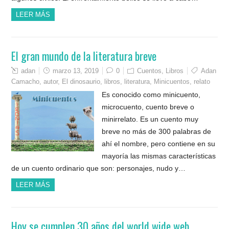
LEER MÁS
El gran mundo de la literatura breve
adan
marzo 13, 2019
0
Cuentos
,
Libros
Adan
Camacho
,
autor
,
El dinosaurio
,
libros
,
literatura
,
Minicuentos
,
relato
Es conocido como minicuento,
microcuento, cuento breve o
minirrelato. Es un cuento muy
breve no más de 300 palabras de
ahí el nombre, pero contiene en su
mayoría las mismas características
de un cuento ordinario que son: personajes, nudo y…
LEER MÁS
Hoy se cumplen 30 años del world wide web