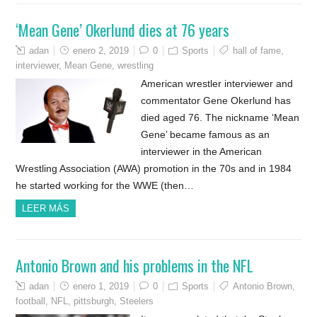
‘Mean Gene’ Okerlund dies at 76 years
adan
enero 2, 2019
0
Sports
hall of fame
,
interviewer
,
Mean Gene
,
wrestling
American wrestler interviewer and
commentator Gene Okerlund has
died aged 76. The nickname ‘Mean
Gene’ became famous as an
interviewer in the American
Wrestling Association (AWA) promotion in the 70s and in 1984
he started working for the WWE (then…
LEER MÁS
Antonio Brown and his problems in the NFL
adan
enero 1, 2019
0
Sports
Antonio Brown
,
football
,
NFL
,
pittsburgh
,
Steelers