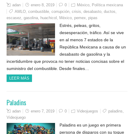
adan
enero 8, 2019
0
México
,
Política mexicana
AMLO
,
combustible
,
corrupción
,
crisis
,
desabasto
,
ductos
,
escasez
,
gasolina
,
huachicol
,
México
,
pemex
,
pipas
Estrés, peleas, gritos,
desesperación, tráfico. Así se vive
en al menos 7 estados de la
República Mexicana a causa de un
desabasto de gasolina y la
incertidumbre que provoca no tener noticias concisas sobre el
suministro del combustible. Desde finales…
LEER MÁS
Paladins
adan
enero 7, 2019
0
Videojuegos
paladins
,
Videojuego
Paladins es un juego en primera
persona de disparos con su toque