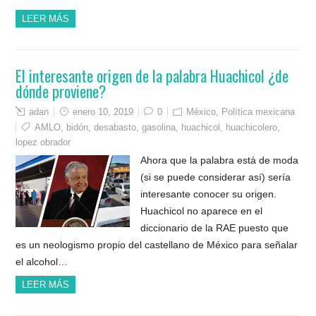
LEER MÁS
El interesante origen de la palabra Huachicol ¿de
dónde proviene?
adan
enero 10, 2019
0
México
,
Política mexicana
AMLO
,
bidón
,
desabasto
,
gasolina
,
huachicol
,
huachicolero
,
lopez obrador
Ahora que la palabra está de moda
(si se puede considerar así) sería
interesante conocer su origen.
Huachicol no aparece en el
diccionario de la RAE puesto que
es un neologismo propio del castellano de México para señalar
el alcohol…
LEER MÁS