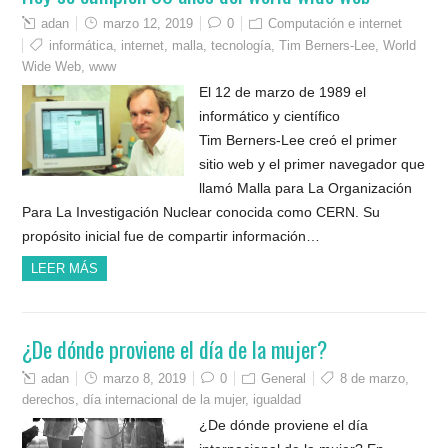
adan
marzo 12, 2019
0
Computación e internet
informática
,
internet
,
malla
,
tecnología
,
Tim Berners-Lee
,
World
Wide Web
,
www
El 12 de marzo de 1989 el
informático y científico
Tim Berners-Lee creó el primer
sitio web y el primer navegador que
llamó Malla para La Organización
Para La Investigación Nuclear conocida como CERN. Su
propósito inicial fue de compartir información…
LEER MÁS
¿De dónde proviene el día de la mujer?
adan
marzo 8, 2019
0
General
8 de marzo
,
derechos
,
día internacional de la mujer
,
igualdad
¿De dónde proviene el día