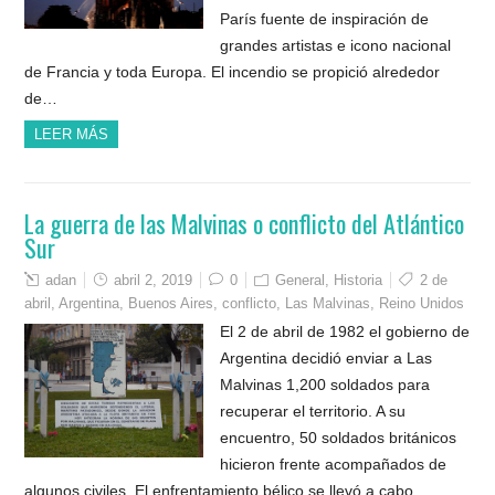
París fuente de inspiración de
grandes artistas e icono nacional
de Francia y toda Europa. El incendio se propició alrededor
de…
LEER MÁS
La guerra de las Malvinas o conflicto del Atlántico
Sur
adan
abril 2, 2019
0
General
,
Historia
2 de
abril
,
Argentina
,
Buenos Aires
,
conflicto
,
Las Malvinas
,
Reino Unidos
El 2 de abril de 1982 el gobierno de
Argentina decidió enviar a Las
Malvinas 1,200 soldados para
recuperar el territorio. A su
encuentro, 50 soldados británicos
hicieron frente acompañados de
algunos civiles. El enfrentamiento bélico se llevó a cabo…