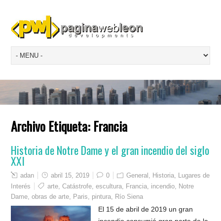
Archivo Etiqueta:
Francia
Historia de Notre Dame y el gran incendio del siglo
XXI
adan
abril 15, 2019
0
General
,
Historia
,
Lugares de
Interés
arte
,
Catástrofe
,
escultura
,
Francia
,
incendio
,
Notre
Dame
,
obras de arte
,
Paris
,
pintura
,
Río Siena
El 15 de abril de 2019 un gran
incendio consumió gran parte de la