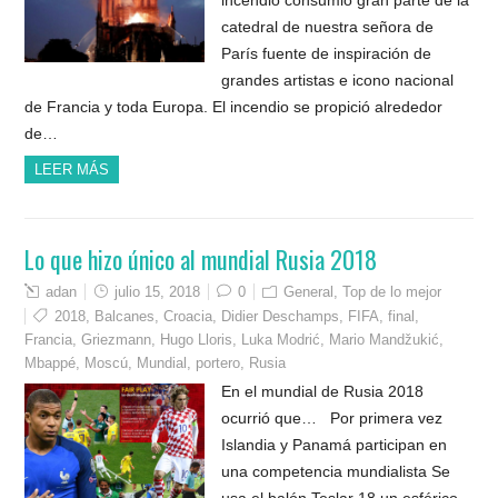
catedral de nuestra señora de
París fuente de inspiración de
grandes artistas e icono nacional
de Francia y toda Europa. El incendio se propició alrededor
de…
LEER MÁS
Lo que hizo único al mundial Rusia 2018
adan
julio 15, 2018
0
General
,
Top de lo mejor
2018
,
Balcanes
,
Croacia
,
Didier Deschamps
,
FIFA
,
final
,
Francia
,
Griezmann
,
Hugo Lloris
,
Luka Modrić
,
Mario Mandžukić
,
Mbappé
,
Moscú
,
Mundial
,
portero
,
Rusia
En el mundial de Rusia 2018
ocurrió que… Por primera vez
Islandia y Panamá participan en
una competencia mundialista Se
usa el balón Teslar 18 un esférico