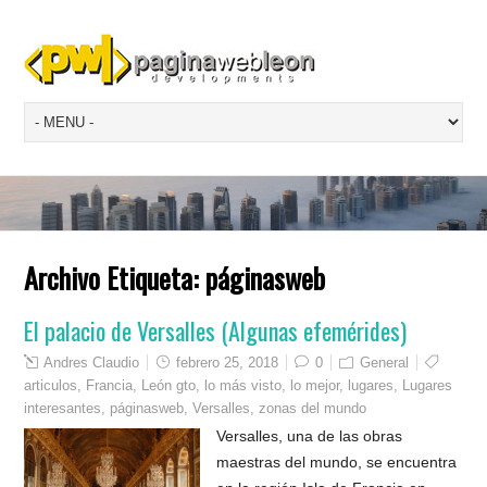
Archivo Etiqueta:
páginasweb
El palacio de Versalles (Algunas efemérides)
Andres Claudio
febrero 25, 2018
0
General
articulos
,
Francia
,
León gto
,
lo más visto
,
lo mejor
,
lugares
,
Lugares
interesantes
,
páginasweb
,
Versalles
,
zonas del mundo
Versalles, una de las obras
maestras del mundo, se encuentra