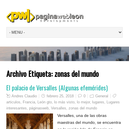
Archivo Etiqueta:
zonas del mundo
El palacio de Versalles (Algunas efemérides)
Andres Claudio
febrero 25, 2018
0
General
articulos
,
Francia
,
León gto
,
lo más visto
,
lo mejor
,
lugares
,
Lugares
interesantes
,
páginasweb
,
Versalles
,
zonas del mundo
Versalles, una de las obras
maestras del mundo, se encuentra