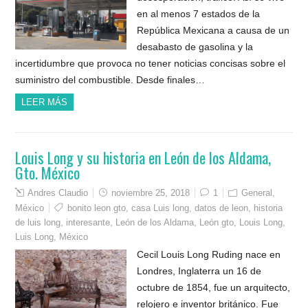
en al menos 7 estados de la
República Mexicana a causa de un
desabasto de gasolina y la
incertidumbre que provoca no tener noticias concisas sobre el
suministro del combustible. Desde finales…
LEER MÁS
Louis Long y su historia en León de los Aldama,
Gto. México
Andres Claudio
noviembre 25, 2018
1
General
,
México
bonito leon gto
,
casa Luis long
,
datos de leon
,
historia
de luis long
,
interesante
,
León de los Aldama
,
León gto
,
Louis Long
,
Luis Long
,
México
Cecil Louis Long Ruding nace en
Londres, Inglaterra un 16 de
octubre de 1854, fue un arquitecto,
relojero e inventor británico. Fue