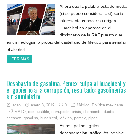
Ahora que la palabra está de moda
(si se puede considerar así) sería
interesante conocer su origen.
Huachicol no aparece en el
diccionario de la RAE puesto que
es un neologismo propio del castellano de México para señalar
el alcohol…
LEER MÁS
Desabasto de gasolina. Pemex culpa al huachicol y
el gobierno a la corrupción, resultado: gasolinerías
sin suministro
adan
enero 8, 2019
0
México
,
Política mexicana
AMLO
,
combustible
,
corrupción
,
crisis
,
desabasto
,
ductos
,
escasez
,
gasolina
,
huachicol
,
México
,
pemex
,
pipas
Estrés, peleas, gritos,
desesperación, tráfico. Así se vive