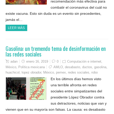
recomendación más efectiva para
combatir el coronavirus del cuál no
existe vacuna. Esto sin duda es un evento sin precedentes,
jamás el…
LEER MÁS
Gasolina: un tremendo tema de desinformación en
las redes sociales
adan
enero 16, 2019
0
Computación e internet
,
México
,
Política mexicana
AMLO
,
desabasto
,
ductos
,
gasolina
,
huachicol
,
lopez obrador
,
México
,
pemex
,
redes sociales
,
robo
En los últimos días hemos visto
una terrible afronta en redes
sociales entre simpatizantes del
presidente López Obrador contra
sus detractores, noticias que van y
vienen que en su mayoría son falsas. La causa: es desabasto