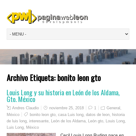
Archivo Etiqueta:
bonito leon gto
Louis Long y su historia en León de los Aldama,
Gto. México
Andres Claudio
noviembre 25, 2018
1
General
,
México
bonito leon gto
,
casa Luis long
,
datos de leon
,
historia
de luis long
,
interesante
,
León de los Aldama
,
León gto
,
Louis Long
,
Luis Long
,
México
Cecil Louis Long Ruding nace en