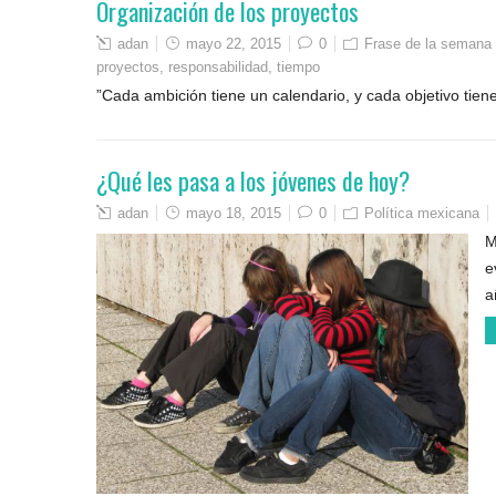
Organización de los proyectos
adan
mayo 22, 2015
0
Frase de la semana
proyectos
,
responsabilidad
,
tiempo
”Cada ambición tiene un calendario, y cada objetivo ti
¿Qué les pasa a los jóvenes de hoy?
adan
mayo 18, 2015
0
Política mexicana
M
e
a