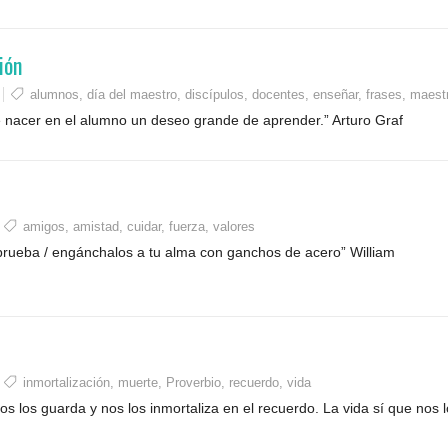
ión
alumnos
,
día del maestro
,
discípulos
,
docentes
,
enseñar
,
frases
,
maest
 nacer en el alumno un deseo grande de aprender.” Arturo Graf
amigos
,
amistad
,
cuidar
,
fuerza
,
valores
prueba / engánchalos a tu alma con ganchos de acero” William
inmortalización
,
muerte
,
Proverbio
,
recuerdo
,
vida
s los guarda y nos los inmortaliza en el recuerdo. La vida sí que nos 