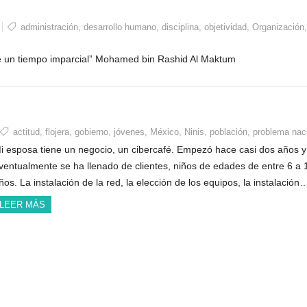
administración
,
desarrollo humano
,
disciplina
,
objetividad
,
Organización
,
ene un tiempo imparcial” Mohamed bin Rashid Al Maktum
actitud
,
flojera
,
gobierno
,
jóvenes
,
México
,
Ninis
,
población
,
problema nac
i esposa tiene un negocio, un cibercafé. Empezó hace casi dos años y
ventualmente se ha llenado de clientes, niños de edades de entre 6 a 
ños. La instalación de la red, la elección de los equipos, la instalación
LEER MÁS