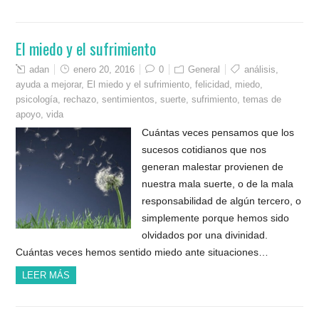
El miedo y el sufrimiento
adan
enero 20, 2016
0
General
análisis
,
ayuda a mejorar
,
El miedo y el sufrimiento
,
felicidad
,
miedo
,
psicología
,
rechazo
,
sentimientos
,
suerte
,
sufrimiento
,
temas de
apoyo
,
vida
Cuántas veces pensamos que los
sucesos cotidianos que nos
generan malestar provienen de
nuestra mala suerte, o de la mala
responsabilidad de algún tercero, o
simplemente porque hemos sido
olvidados por una divinidad.
Cuántas veces hemos sentido miedo ante situaciones…
LEER MÁS