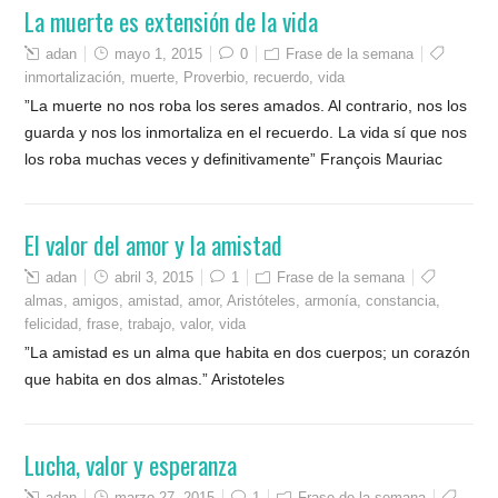
La muerte es extensión de la vida
adan
mayo 1, 2015
0
Frase de la semana
inmortalización
,
muerte
,
Proverbio
,
recuerdo
,
vida
”La muerte no nos roba los seres amados. Al contrario, nos los
guarda y nos los inmortaliza en el recuerdo. La vida sí que nos
los roba muchas veces y definitivamente” François Mauriac
El valor del amor y la amistad
adan
abril 3, 2015
1
Frase de la semana
almas
,
amigos
,
amistad
,
amor
,
Aristóteles
,
armonía
,
constancia
,
felicidad
,
frase
,
trabajo
,
valor
,
vida
”La amistad es un alma que habita en dos cuerpos; un corazón
que habita en dos almas.” Aristoteles
Lucha, valor y esperanza
adan
marzo 27, 2015
1
Frase de la semana