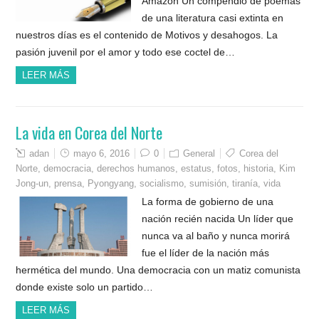
Amazon Un compendio de poemas
de una literatura casi extinta en
nuestros días es el contenido de Motivos y desahogos. La
pasión juvenil por el amor y todo ese coctel de…
LEER MÁS
La vida en Corea del Norte
adan
mayo 6, 2016
0
General
Corea del
Norte
,
democracia
,
derechos humanos
,
estatus
,
fotos
,
historia
,
Kim
Jong-un
,
prensa
,
Pyongyang
,
socialismo
,
sumisión
,
tiranía
,
vida
La forma de gobierno de una
nación recién nacida Un líder que
nunca va al baño y nunca morirá
fue el líder de la nación más
hermética del mundo. Una democracia con un matiz comunista
donde existe solo un partido…
LEER MÁS