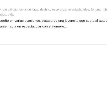
casualidad
,
coincidencias
,
destino
,
esperanza
,
eventualidades
,
fortuna
,
fut
eños
,
vida
sueño en varias ocasiones, trataba de una jovencita que subía al auto
ajarse había un espectacular con el número…