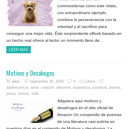
conmovedoras como este relato,
con extraordinario ejemplo,
combina la perseverancia con la
voluntad y el sacrificio para
conseguir una mejor vida. Éste sorprendente eBook basado en
un hecho real ofrece al lector un momento lleno de…
LEER MÁS
Motivos y Desahogos
adan
septiembre 30, 2016
0
Libros
adolescencia
,
amor
,
corazón
,
desamor
,
esperanza
,
juventud
,
poema
,
prosa
,
versos
,
vida
Adquiera aquí motivos y
desahogos en el sitio oficial de
Amazon Un compendio de poemas
de una literatura casi extinta en
nuestros días es el contenido de Motivos y desahogos. La