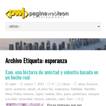
Archivo Etiqueta:
esperanza
Xavi, una historia de amistad y valentía basada en
un hecho real
adan
marzo 7, 2017
0
Libros
akita
,
Amazon
,
amor
,
aventura
,
ebook
,
el perro fiel
,
esperanza
,
fidelidad
,
Hachikō
,
Harry Potter
,
historia
,
Japón
,
lealtad
,
libro
,
perro
,
prefectura
,
siempre
a tu lado
,
tenacidad
,
ternura
,
valentía
,
valor
,
Xavi
,
ハチ公
Pocas historias son tan