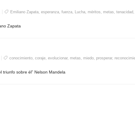
Emiliano Zapata
,
esperanza
,
fuerza
,
Lucha
,
méritos
,
metas
,
tenacidad
,
iliano Zapata
conocimiento
,
coraje
,
evolucionar
,
metas
,
miedo
,
prosperar
,
reconocimi
el triunfo sobre él” Nelson Mandela