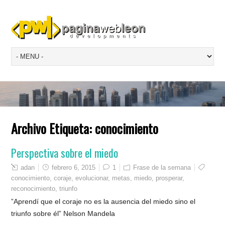
Archivo Etiqueta:
conocimiento
Perspectiva sobre el miedo
adan
febrero 6, 2015
1
Frase de la semana
conocimiento
,
coraje
,
evolucionar
,
metas
,
miedo
,
prosperar
,
reconocimiento
,
triunfo
”Aprendí que el coraje no es la ausencia del miedo sino el
triunfo sobre él” Nelson Mandela