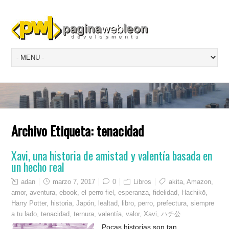
Archivo Etiqueta:
tenacidad
Xavi, una historia de amistad y valentía basada en
un hecho real
adan
marzo 7, 2017
0
Libros
akita
,
Amazon
,
amor
,
aventura
,
ebook
,
el perro fiel
,
esperanza
,
fidelidad
,
Hachikō
,
Harry Potter
,
historia
,
Japón
,
lealtad
,
libro
,
perro
,
prefectura
,
siempre
a tu lado
,
tenacidad
,
ternura
,
valentía
,
valor
,
Xavi
,
ハチ公
Pocas historias son tan