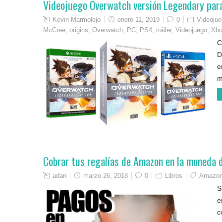
Videojuego Overwatch versión Legendary par
Kevin Marmolejo
enero 11, 2019
0
Videoju
McCree
,
origins
,
Overwatch
,
PC
,
PS4
,
tráiler
,
Videojuego
,
Xb
C
D
e
m
Cobrar tus regalías de Amazon en la moneda d
adan
marzo 26, 2018
0
Libros
Amazo
S
e
c