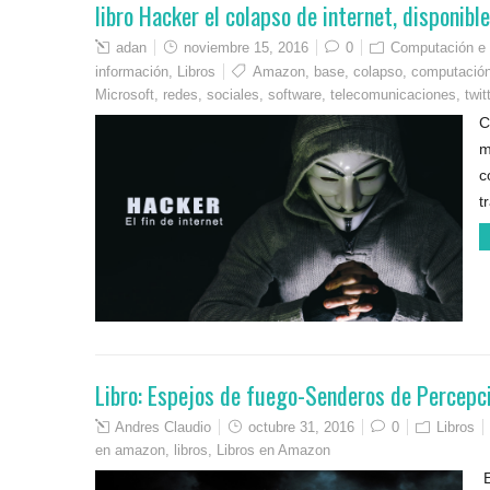
libro Hacker el colapso de internet, disponib
adan
noviembre 15, 2016
0
Computación e 
información
,
Libros
Amazon
,
base
,
colapso
,
computació
Microsoft
,
redes
,
sociales
,
software
,
telecomunicaciones
,
twit
C
m
c
t
Libro: Espejos de fuego-Senderos de Percepc
Andres Claudio
octubre 31, 2016
0
Libros
en amazon
,
libros
,
Libros en Amazon
E