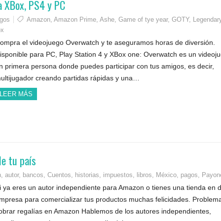
a XBox, PS4 y PC
egos
Amazon
,
Amazon Prime
,
Ashe
,
Game of tye year
,
GOTY
,
Legendar
ox
ompra el videojuego Overwatch y te aseguramos horas de diversión.
isponible para PC, Play Station 4 y XBox one: Overwatch es un videoj
n primera persona donde puedes participar con tus amigos, es decir,
ultijugador creando partidas rápidas y una…
LEER MÁS
e tu país
n
,
autor
,
bancos
,
Cuentos
,
historias
,
impuestos
,
libros
,
México
,
pagos
,
Payon
i ya eres un autor independiente para Amazon o tienes una tienda en 
mpresa para comercializar tus productos muchas felicidades. Problema
obrar regalías en Amazon Hablemos de los autores independientes,