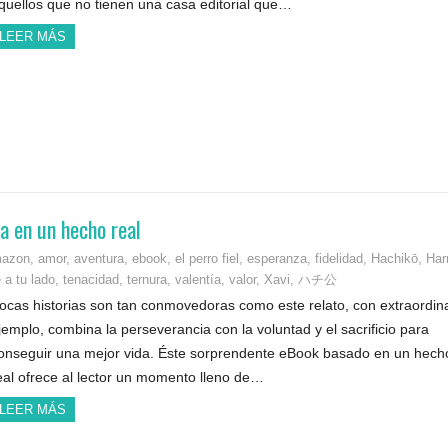
quellos que no tienen una casa editorial que…
LEER MÁS
a en un hecho real
azon
,
amor
,
aventura
,
ebook
,
el perro fiel
,
esperanza
,
fidelidad
,
Hachikō
,
Har
 a tu lado
,
tenacidad
,
ternura
,
valentía
,
valor
,
Xavi
,
ハチ公
ocas historias son tan conmovedoras como este relato, con extraordin
jemplo, combina la perseverancia con la voluntad y el sacrificio para
onseguir una mejor vida. Éste sorprendente eBook basado en un hech
eal ofrece al lector un momento lleno de…
LEER MÁS