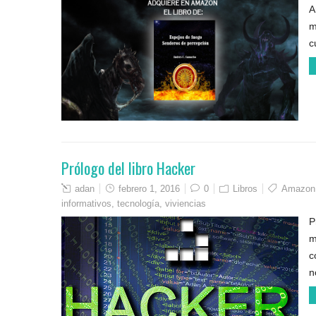
A
m
c
Prólogo del libro Hacker
adan
febrero 1, 2016
0
Libros
Amazon
informativos
,
tecnología
,
viviencias
P
m
c
n