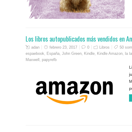
Los libros autopublicados más vendidos en A
adan
febrero 23, 2017
0
Libros
50 som
espaebook
,
España
,
John Green
,
Kindle
,
Kindle Amazon
,
la l
Maxwell
,
papyrefb
L
j
M
p