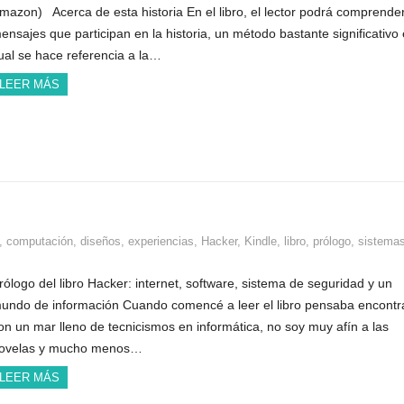
mazon) Acerca de esta historia En el libro, el lector podrá comprender
ensajes que participan en la historia, un método bastante significativo 
ual se hace referencia a la…
LEER MÁS
,
computación
,
diseños
,
experiencias
,
Hacker
,
Kindle
,
libro
,
prólogo
,
sistema
rólogo del libro Hacker: internet, software, sistema de seguridad y un
undo de información Cuando comencé a leer el libro pensaba encont
on un mar lleno de tecnicismos en informática, no soy muy afín a las
ovelas y mucho menos…
LEER MÁS