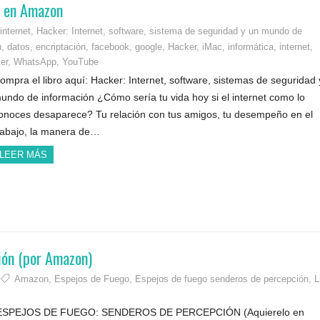
le en Amazon
internet
,
Hacker: Internet, software, sistema de seguridad y un mundo de
n
,
datos
,
encriptación
,
facebook
,
google
,
Hacker
,
iMac
,
informática
,
internet
,
ter
,
WhatsApp
,
YouTube
ompra el libro aquí: Hacker: Internet, software, sistemas de seguridad 
undo de información ¿Cómo sería tu vida hoy si el internet como lo
onoces desaparece? Tu relación con tus amigos, tu desempeño en el
rabajo, la manera de…
LEER MÁS
ión (por Amazon)
Amazon
,
Espejos de Fuego
,
Espejos de fuego senderos de percepción
,
L
SPEJOS DE FUEGO: SENDEROS DE PERCEPCIÓN (Aquierelo en