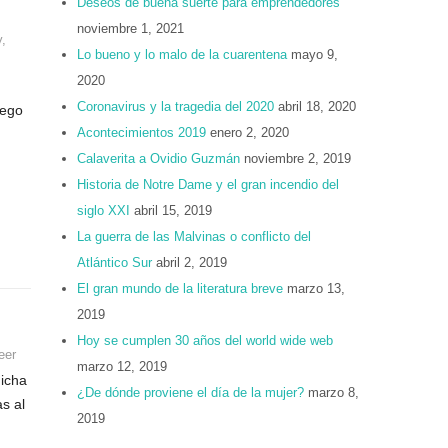
Deseos de buena suerte para emprendedores
noviembre 1, 2021
y
,
Lo bueno y lo malo de la cuarentena
mayo 9,
2020
Coronavirus y la tragedia del 2020
abril 18, 2020
uego
Acontecimientos 2019
enero 2, 2020
Calaverita a Ovidio Guzmán
noviembre 2, 2019
Historia de Notre Dame y el gran incendio del
siglo XXI
abril 15, 2019
La guerra de las Malvinas o conflicto del
Atlántico Sur
abril 2, 2019
El gran mundo de la literatura breve
marzo 13,
2019
Hoy se cumplen 30 años del world wide web
eer
marzo 12, 2019
dicha
¿De dónde proviene el día de la mujer?
marzo 8,
s al
2019