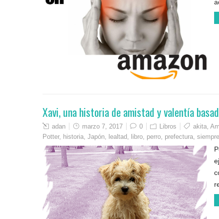
a
Xavi, una historia de amistad y valentía basad
adan
marzo 7, 2017
0
Libros
akita
,
Am
Potter
,
historia
,
Japón
,
lealtad
,
libro
,
perro
,
prefectura
,
siempre
P
e
c
r