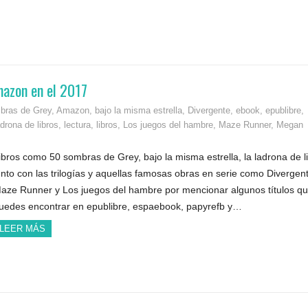
mazon en el 2017
bras de Grey
,
Amazon
,
bajo la misma estrella
,
Divergente
,
ebook
,
epublibre
,
adrona de libros
,
lectura
,
libros
,
Los juegos del hambre
,
Maze Runner
,
Megan
ibros como 50 sombras de Grey, bajo la misma estrella, la ladrona de l
unto con las trilogías y aquellas famosas obras en serie como Divergen
aze Runner y Los juegos del hambre por mencionar algunos títulos q
uedes encontrar en epublibre, espaebook, papyrefb y…
LEER MÁS