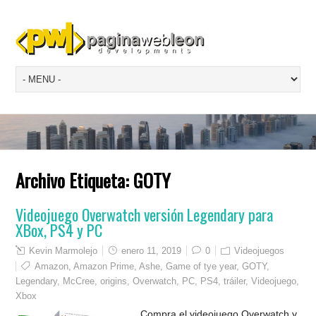
Archivo Etiqueta:
GOTY
Videojuego Overwatch versión Legendary para
XBox, PS4 y PC
Kevin Marmolejo
enero 11, 2019
0
Videojuegos
Amazon
,
Amazon Prime
,
Ashe
,
Game of tye year
,
GOTY
,
Legendary
,
McCree
,
origins
,
Overwatch
,
PC
,
PS4
,
tráiler
,
Videojuego
,
Xbox
Compra el videojuego Overwatch y